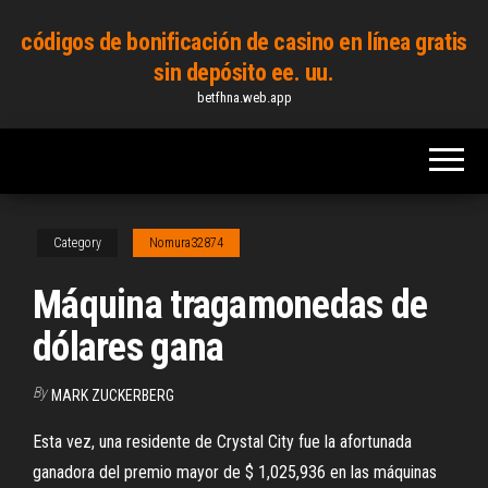
Skip
códigos de bonificación de casino en línea gratis
to
sin depósito ee. uu.
the
betfhna.web.app
content
Category
Nomura32874
Máquina tragamonedas de
dólares gana
By
MARK ZUCKERBERG
Esta vez, una residente de Crystal City fue la afortunada
ganadora del premio mayor de $ 1,025,936 en las máquinas