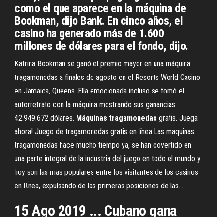
como el que aparece en la máquina de
Bookman, dijo Bank. En cinco años, el
casino ha generado más de 1.600
millones de dólares para el fondo, dijo.
Katrina Bookman se ganó el premio mayor en una máquina
tragamonedas a finales de agosto en el Resorts World Casino
en Jamaica, Queens. Ella emocionada incluso se tomó el
autorretrato con la máquina mostrando sus ganancias:
42.949.672 dólares.
Máquinas
tragamonedas
gratis. Juega
ahora! Juego de tragamonedas gratis en línea.Las maquinas
tragamonedas hace mucho tiempo ya, se han covertido en
una parte integral de la industria del juego en todo el mundo y
hoy son las mas populares entre los visitantes de los casinos
en lίnea, expulsando de las primeras posiciones de las...
15 Ago 2019 ... Cubano gana