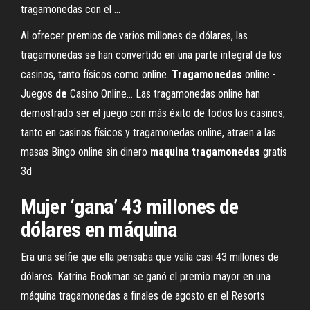
tragamonedas con el ...
Al ofrecer premios de varios millones de dólares, las
tragamonedas se han convertido en una parte integral de los
casinos, tanto físicos como online.
Tragamonedas
online -
Juegos
de
Casino Online…
Las tragamonedas online han
demostrado ser el juego con más éxito de todos los casinos,
tanto en casinos físicos y tragamonedas online, atraen a las
masas
Bingo online sin dinero
maquina
tragamonedas
gratis
3d
Mujer ‘gana’ 43 millones de
dólares en máquina
Era una selfie que ella pensaba que valía casi 43 millones de
dólares. Katrina Bookman se ganó el premio mayor en una
máquina tragamonedas a finales de agosto en el Resorts